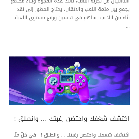
أساسيان من تجربة اللعب، لسد هذه الفجوة وبناءً مجتمع
يجمع بين متعة اللعب والاتقان، يحتاج المطور إلى نقد
بنّاء من اللاعب يساهم في تحسين ورفع مستوى اللعبة.
...
اكتشف شغفك واحتضن رغبتك … وانطلق
!
مقالة
اكتشف شغفك واحتضن رغبتك … وانطلق !
اكتشف شغفك واحتضن رغبتك ... وانطلق ! في كلّ منّا