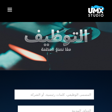
Ski
t
conten
معًا نصنعُ العظمة