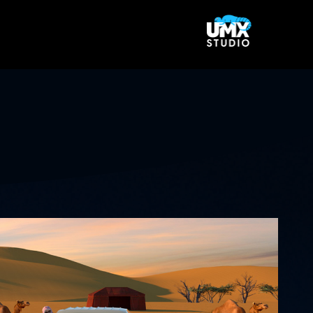
Ski
t
conten