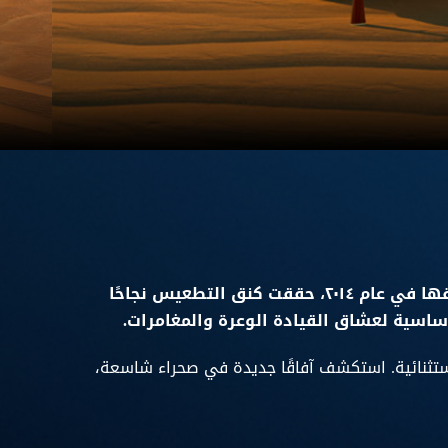
كنق التطعيس: لعبة مجانية اونلاين واوفلاين لعشاق الطعوس وترهيم السيارات والبر والمخيمات. منذ إطلاقها في عام ٢٠١٤، حققت كنق التطعيس نجاحًا
استثنائية. استكشف آفاقًا جديدة في صحراء شاسعة،