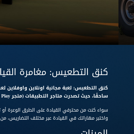
كنق التطعيس: مغامرة القياد
ساحقًا، حيث تصدرت متاجر التطبيقات (متجر Play و App Store) خلال ١٢ ساعة فقط من إصدارها، لتصبح وجهة أساسية لعشاق القيادة الوعرة والمغامرات.
سواء كنت من محترفي القيادة على الطرق الوعرة أو ت
واختبر مهاراتك في القيادة عبر مختلف التضاريس، من ال
الميزات