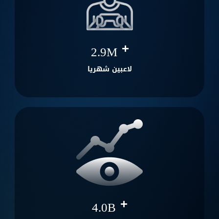
2.9
M
لاعبين شهريا
4.0
B