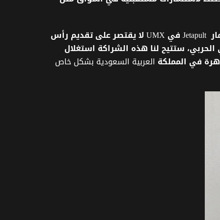
ار
Jetapult
في
UMX
لا
يقتصر
على
تقديم
رأس
الحربي،
ستتيح
لنا
هذه
الشراكة
استغلال
هرة
في المملكة
العربية السعودية بشكل خاص