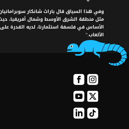
وفي
هذا
السياق
قال
باراث
شانكار
سوبرامانيان
مثل
منطقة
الشرق
الأوسط
وشمال
أفريقيا،
حيث
الأساس
في
فلسفة
استثمارنا،
لديه
القدرة
على
الألعاب
.”