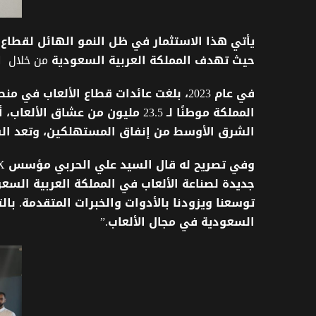
يأتي
هذا
الاستثمار
في
ظل
النمو
الهائل
لقطاع
حيث
تهدف
المملكة
العربية
السعودية
من خلال اس
في
عام
2023
،
بلغت
عائدات
قطاع
الألعاب
في
منط
المملكة
موطنًا
لـ
23.5
مليون
من
عشاق
الألعاب،
أ
الشرق
الأوسط
من
إنفاق
المستهلكين،
وتعد
ال
وفي
تصريح
له
قال
السيد
علي
الحربي
مؤسس
X
جديدة
لصناعة
الألعاب
في
المملكة
العربية
السعو
توسعنا
ويزودنا
بالأدوات
والخبرات
المتقدمة
.
بال
السعودية
في
مجال
الألعاب
.”