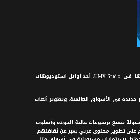
ها
في
UMX Studio
،
أحد
أوائل
استوديوهات
جديدة
في
الأسواق
العالمية،
وتطوير
ألعاب
حمولة
تتمتع
برسومات
عالية
الجودة
وأسلوب
على
تطوير
محتوى
عربي
يعبر
عن
ثقافتهم
طط
لاستثمارات
مستقبلية
في
أسواق
مثل