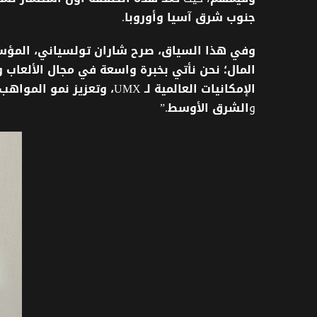
جنوب
شرق
آسيا
وأوروبا
.
وفي
هذا
السياق،
صرح
شاران
تولسياني،
المؤ
المال؛
نحن
نأتي
بخبرة
واسعة
في
مجال
الألعاب
و
الإمكانيات
العالمية
لـ
UMX
،
وتعزيز
نمو
المواهب
و
الشرق
الأوسط
.”