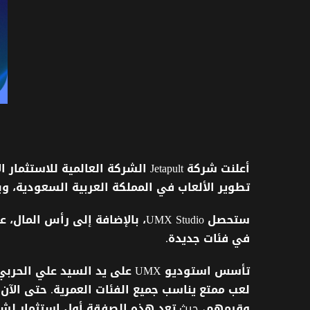
أعلنت
شركة
Jetapult
الشركة
العالمية
للاستثمار
ا
تطوير
الألعاب في
المملكة
العربية
السعودية،
وب
ستحصل
UMX Studio
،
بالإضافة
إلى
رأس
المال،
ع
في
فئات
جديدة
.
تأسس
استوديو
UMX
على
يد
السيد
علي
الحربي
لعب
ممتع
يناسب
جميع
الفئات
العمرية
.
حتى
الآن،
وقيمهم
، حيث
تعد
هذه
الصفقة
أول
استثمار
لشر