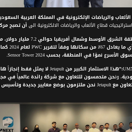
الألعاب
والرياضات
الإلكترونية
في المملكة العربية السعودي
تراتيجيات قطاع الألعاب والرياضات الالكترونية الى
أن
تصبح
مركز
قة
الشرق
الأوسط
وشمال
أفريقيا
حوالي
7.2
مليار
دولار،
م
ي
ما
يعادل
67
٪
من
سكانها
وفق
اً
لتقرير
PWC
لعام
2024
كما
سوق
الأسرع
نموًا
في
المنطقة،
بحسب
Sensor Tower 2024.
UM
:”هذا
الاستثمار
الكبير
من
Jetapult
لا
يمثل
فقط
إنجاز
اً
هام
دية
، ون
حن
متحمسون
للتعاون
مع
شركة
رائدة
عالمي
اً
في
مجا
تعاون
مع
Jetapult
نحن
ملتزمون
بوضع
معايير
جديدة
وتأسيس