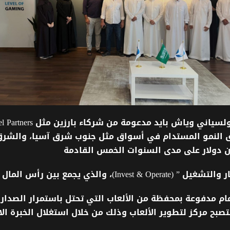
لسياني
وياش
بايد
مدعومة
من
شركاء
بارزين
مثل
Accel Partners
النمو
المستدام
في
أسواق
مثل
جنوب
شرق
آسيا،
والشرق
ن
دولار
على
مدى
السنوات
الخمس
القادمة
ر
والتشغيل
” (Invest & Operate)
،
والذي
يجمع
بين
رأس
المال
ام
مدفوعة
بمحفظة
من
الألعاب
التي
تحتل
باستمرار
الصدار
تصبح
مركز
لتطوير
الألعاب
وذلك
من
خلال
استغلال
الخبرة
ال