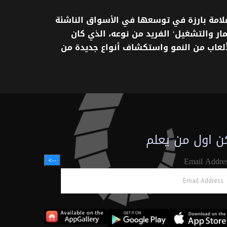
لامة
بارزة
في
توسعها
في
الأسواق
الناشئة
ار
والتشغيل
‘
الفريد
من
نوعه،
الذي
كان
ألعاب
من
النمو
واستكشاف
أنواع
جديدة
من
ن اول من يعلم
Email Addre