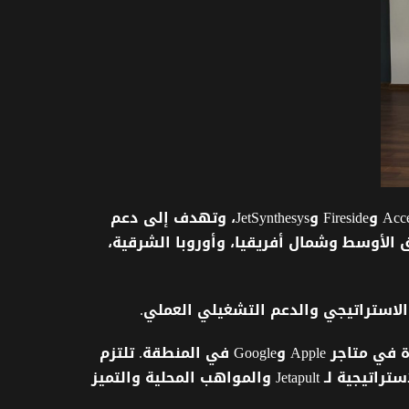
و
Fireside
و
JetSynthesys
،
وتهدف
إلى
دعم
الأوسط
وشمال
أفريقيا،
وأوروبا
الشرقية،
الاستراتيجي
والدعم
التشغيلي
العملي
.
ة
في
متاجر
Apple
و
Google
في
المنطقة
.
تلتزم
استراتيجية
لـ
Jetapult
والمواهب
المحلية
والتميز