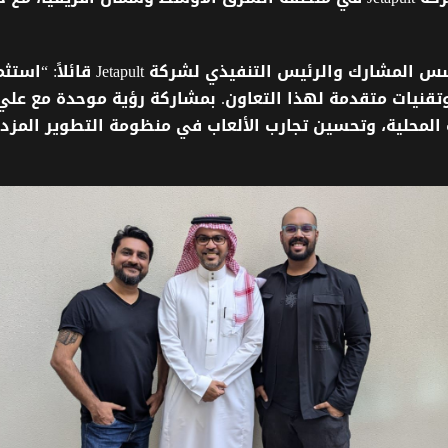
سس
المشارك
والرئيس
التنفيذي
لشركة
Jetapult
قائلاً
: “
استثم
تقنيات
متقدمة
لهذا
التعاون
.
بمشاركة
رؤية
موحدة
مع
علي 
المحلية،
وتحسين
تجارب
الألعاب
في
منظومة
التطوير
المزد