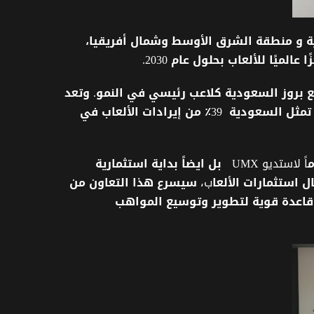
ة و
منطقة
الشرق
الأوسط
وشمال
أفريقيا،
ًا
عالميًا
للألعاب
بحلول
عام
2030.
ع
بروز
السعودية
كلاعب
رئيسي
في
النمو
.
وتعد
تمثل
السعودية
39
٪
من
إيرادات
الألعاب
في
اً لاستديو UMX
بل
ايضاً
بداية
استثمارية
ل
استثمارات
الألعا
ب،
سيسرع
هذا
التعاون
من
قاعدة
قوية
لتطوير
وتوسيع
المواهب