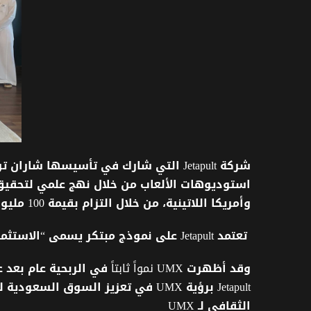
شركة
Jetapult
التي
شارك
في
تأسيسها
شاران
تو
استوديوهات
الألعاب
من
خلال
نهج
علمي
لتحقيق
وأمريكا
اللاتينية،
من
خلال
التزام
بقيمة
100
مليو
تعتمد
Jetapult
على
نموذج
مبتكر
يسمى
“
الاستثما
وقد
أظهرت
UMX نمواً ثابتاً
في
الربحية
عام
بعد
ع
Jetapult
برؤية
UMX
في
تعزيز
السوق
السعودية
ل
الثقافي
لـ
UMX