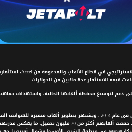
لاستراتيجي
في
قطاع
الألعاب
والمدعومة
من
Accel
،
استثمار
لغت
قيمة الاستثمار
عدة ملايين من
الدولارات
.
لى
دعم
لتوسيع
محفظة
ألعابها
الحالية،
واستهداف
جماهير
في
عام
2014
،
ويشتهر
بتطوير
ألعاب
متميزة
للهواتف
الم
حققت
ألعابهم
أكثر
من
70
مليون
تحميل،
ما
يعكس
قدرتهم
كة
Jetapult
في
منطقة
الشرق
الأوسط
وشمال
أفريقيا،
مع
خ