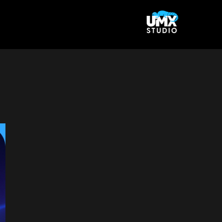
Ski
t
conten
Vie
Large
Imag