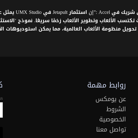
شريك
في
Accel :”إن
استثمار
Jetapult
في
UMX Studio
يمثل
ع
تكتسب
الألعاب
وتطوير
الألعاب
زخمًا
سريعًا
.
نموذج
‘
الاستثم
تحويل
منظومة
الألعاب
العالمية،
مما
يمكن
استوديوهات
ال
روابط مهمة
ك
عن يومكس
ss
الشروط
الخصوصية
تواصل معنا