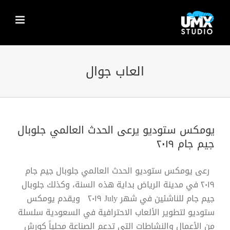
Ski
t
conten
العاب جوال
يومكس ستوديو يرعى الحدث العالمي جلوبال
جيم جام ٢٠١٩
رعى يومكس ستوديو الحدث العالمي جلوبال جيم جام
٢٠١٩ في مدينة الرياض بداية هذه السنة، وكذلك جلوبال
جيم جام للناشئين في شهر July ٢٠١٩ ويقدم يومكس
ستوديو لتطوير الألعاب الاحترافية في السعودية سلسلة
من الأعمال والنشاطات التي تدعم الصناعة محلياً كورش