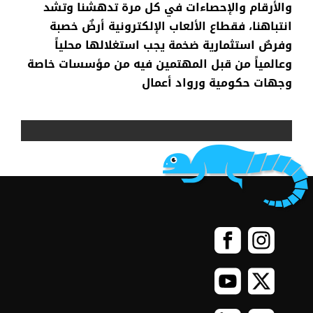
والأرقام
والإحصاءات
في
كل
مرة
تدهشنا
وتشد
انتباهنا
،
فقطاع
الألعاب
الإلكترونية
أرضٌ
خصبة
وفرصٌ
استثمارية
ضخمة
يجب
استغلالها
محلياً
وعالمياً
من
قبل
المهتمين
فيه
من
مؤسسات
خاصة
وجهات
حكومية
ورواد
أعمال