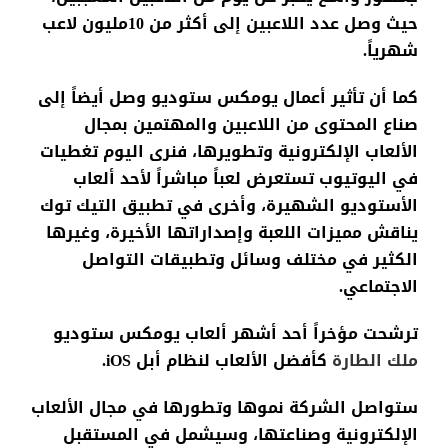
حيث
وصل
عدد
اللاعبين
إلى
أكثر
من
10
مليون لاعب
شهرياً
.
كما
أن
تأثير
أعمال
يومكس
ستوديو
وصل
أيضاً
إلى
صناع
المحتوى
من
اللاعبين
والمهتمين
بمجال
الألعاب
الإلكترونية
وتطويرها
،
فنرى
اليوم
تغطيات
في
اليوتيوب
تستعرض
لعباً
مباشراً
لأحد
ألعاب
الأستوديو
الشهيرة
،
وأخرى
في
تطبيق
التيك
توك
يناقش
مميزات
اللعبة
وإصداراتها
الأخيرة
،
وغيرها
الكثير
في
مختلف
وسائل
وتطبيقات
التواصل
الاجتماعي
.
ترشحت
مؤخراً
أحد
أشهر
ألعاب
يومكس
ستوديو
ملك
الطارة
كأفضل
الألعاب
لنظام
أبل
iOS.
ستواصل
الشركة
نموها
وتطورها
في
مجال
الألعاب
الإلكترونية
وصناعتها
،
وسيشمل
في
المستقبل