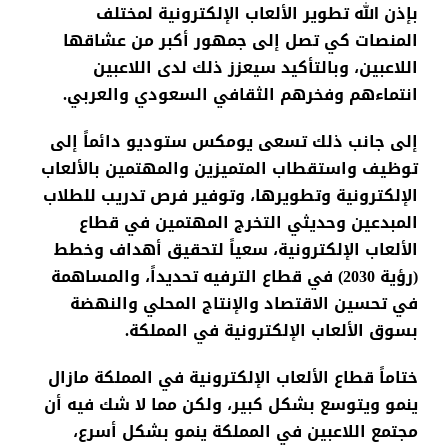
بإذن
الله
تطوير
الألعاب
الإلكترونية
لمختلف
المنصات
كي
تصل
إلى
جمهور
أكبر
من
عشاقها
اللاعبين
،
وبالتأكيد
سيعزز
ذلك
لدى
اللاعبين
انتماءهم
وفخرهم
الثقافي
السعودي
والعربي
.
إلى
جانب
ذلك
تسعى
يومكس
ستوديو
دائماً
إلى
توظيف
واستقطاب
المتميزين
والمهتمين
بالألعاب
الإلكترونية
وتطويرها
،
وتوفير
فرص
تدريب
للطلاب
المبدعين
وحديثي
التخرج
المهتمين
في
قطاع
الألعاب
الإلكترونية
،
سعياً
لتحقيق
أهداف
وخطط
(
رؤية
2030)
في
قطاع
الترفيه
تحديداً
،
والمساهمة
في
تحسين
الاقتصاد
والإنتاج
المحلي
والنهضة
بسوق
الألعاب
الإلكترونية
في
المملكة
.
ختاماً
قطاع
الألعاب
الإلكترونية
في
المملكة
مازال
ينمو
ويتوسع
بشكل
كبير
،
ولكن
مما
لا
شك
فيه
أن
مجتمع
اللاعبين
في
المملكة
ينمو
بشكل
أسرع
،