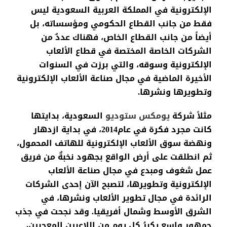
الإلكترونية
في
المملكة
العربية
السعودية
ليس
فقط
من
جانب
القطاع
الحكومي
ومؤسساته
،
بل
أيضاً
من
جانب
القطاع
الخاص
،
فهناك
عددٌ
من
الشركات
الخاصة
المختصة
في
قطاع
الألعاب
الإلكترونية
وسوقه
،
والتي
برزت
في
السنوات
الأخيرة
الماضية
في
مجال
صناعة
الألعاب
الإلكترونية
وتطويرها
ونشرها
.
مثلاً
شركة
يومكس
ستوديو
السعودية
،
بدايتها
كانت
مجرد
فكرة
في عام2014، في
بداية
ازدهار
ونهضة
سوق
الألعاب
الإلكترونية
للهاتف
المحمول
،
ثم
انطلقت
على
أرض
الواقع
بجهود
نخبةٌ
من
فريق
عمل
شغوف
ومبدع
في
مجال
صناعة
الألعاب
الإلكترونية
وتطويرها
،
لتصبح
الآن
إحدى
الشركات
الرائدة
في
مجال
تطوير
الألعاب
ونشرها
،
في
الشرق
الأوسط
وشمال
أفريقيا
.
وقد
نجحت
في
جذب
جمهور
واسع
يكبرُ
كل
يوم
من
اللاعبين
المعجبين
،