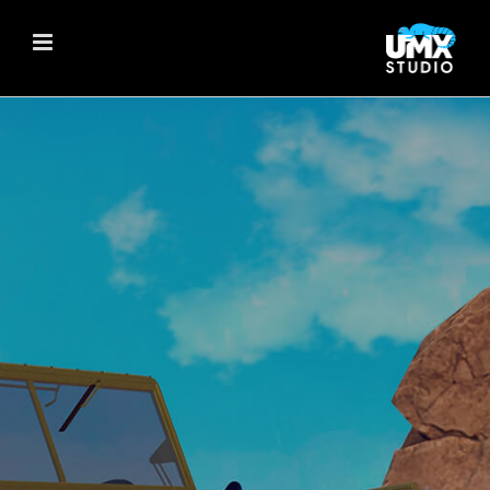
Ski
t
conten