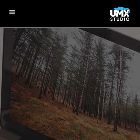
Ski
t
conten