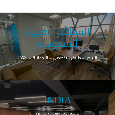
المملكة العربية
السعودية
الرياض – طريق التخصصي – الرحمانية – 13521
INDIA
Office No 207, RK Prime