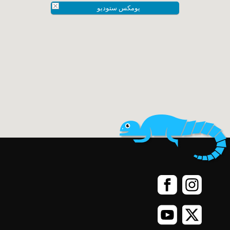
يومكس ستوديو