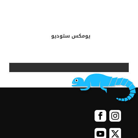
كما
أن
للاعب
تقديم
أي
نقد
أو
توجيه
يرى
أنه
يساهم
في
تحسين
وتطوير
اللعبة
–
الجدير بالذكر أن
يومكس
ستوديو
يستمع
ويأخذ
بعين
الاعتبار
كل
ما
ترغبون
في
قوله
لتسليط
الضوء
في
بناء
تجربة
لعب
استثنائية