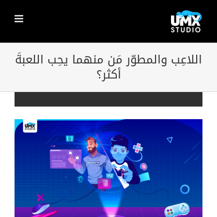
Ski
t
conten
اللاعِب والمطوّر مَن منهما يحِب اللعبةَ
أكثر؟