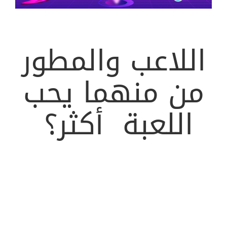
..
اللاعب
والمطور
من
منهما
يحب
اللعبة
أكثر
؟
في
البداية
يجب
فهم
أن
المطور
لن
يظهر
لولا
اللاعب
!
وبدوره
،
لن
يستمتع
اللاعب
بدون
المطور
،
إنهما
جزءان
أساسيان
من
تجربة
اللعب
،
لسد
هذه