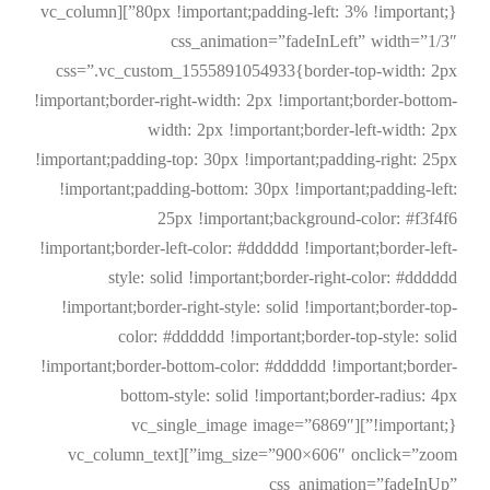
80px !important;padding-left: 3% !important;}”][vc_column
css_animation=”fadeInLeft” width=”1/3″
css=”.vc_custom_1555891054933{border-top-width: 2px
!important;border-right-width: 2px !important;border-bottom-
width: 2px !important;border-left-width: 2px
!important;padding-top: 30px !important;padding-right: 25px
!important;padding-bottom: 30px !important;padding-left:
25px !important;background-color: #f3f4f6
!important;border-left-color: #dddddd !important;border-left-
style: solid !important;border-right-color: #dddddd
!important;border-right-style: solid !important;border-top-
color: #dddddd !important;border-top-style: solid
!important;border-bottom-color: #dddddd !important;border-
bottom-style: solid !important;border-radius: 4px
!important;}”][vc_single_image image=”6869″
img_size=”900×606″ onclick=”zoom”][vc_column_text
css_animation=”fadeInUp”