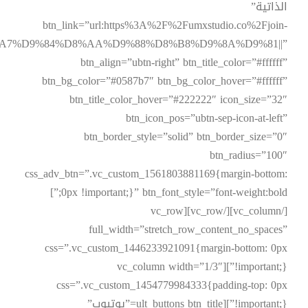
الذاتية”
btn_link=”url:https%3A%2F%2Fumxstudio.co%2Fjoin-
%D8%A7%D9%84%D8%AA%D9%88%D8%B8%D9%8A%D9%81||”
btn_align=”ubtn-right” btn_title_color=”#ffffff”
btn_bg_color=”#0587b7″ btn_bg_color_hover=”#ffffff”
btn_title_color_hover=”#222222″ icon_size=”32″
btn_icon_pos=”ubtn-sep-icon-at-left”
btn_border_style=”solid” btn_border_size=”0″
btn_radius=”100″
css_adv_btn=”.vc_custom_1561803881169{margin-bottom:
0px !important;}” btn_font_style=”font-weight:bold;”]
[/vc_column][/vc_row][vc_row
full_width=”stretch_row_content_no_spaces”
css=”.vc_custom_1446233921091{margin-bottom: 0px
!important;}”][vc_column width=”1/3″
css=”.vc_custom_1454779984333{padding-top: 0px
!important;}”][ult_buttons btn_title=”يوتيوب”