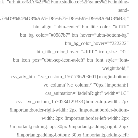
ink=”url:https%3A%2F%2Fumxstudio.co%2Fgames%2Fclimbing-
sand-
8%A7%D9%84%D8%AA%D8%B7%D8%B9%D9%8A%D8%B3||”
btn_align=”ubtn-center” btn_title_color=”#ffffff”
btn_bg_color=”#0587b7″ btn_hover=”ubtn-bottom-bg”
btn_bg_color_hover=”#222222″
btn_title_color_hover=”#ffffff” icon_size=”32″
btn_icon_pos=”ubtn-sep-icon-at-left” btn_font_style=”font-
weight:bold;”
css_adv_btn=”.vc_custom_1561796203601{margin-bottom:
0px !important;}”][/vc_column][vc_column
css_animation=”fadeInRight” width=”1/3″
css=”.vc_custom_1570534129333{border-top-width: 2px
!important;border-right-width: 2px !important;border-bottom-
width: 2px !important;border-left-width: 2px
!important;padding-top: 30px !important;padding-right: 25px
!important;padding-bottom: 30px !important;padding-left: