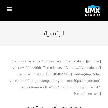
Ski
t
conten
الرئيسية
[vc_row][vc_column][rev_slider_vc alias=”mint-fullscreen”]
[/vc_column][/vc_row][vc_row full_width=”stretch_row”
css=”.vc_custom_1555484822499{padding-top: 50px
!important;padding-bottom: 50px !important;}”][vc_column
width=”1/6″][/vc_column][vc_column width=”2/3″]
[vc_column_text]