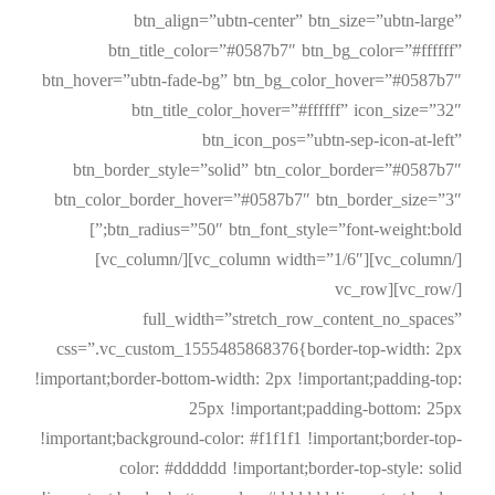
btn_align=”ubtn-center” btn_size=”ubtn-large”
btn_title_color=”#0587b7″ btn_bg_color=”#ffffff”
btn_hover=”ubtn-fade-bg” btn_bg_color_hover=”#0587b7″
btn_title_color_hover=”#ffffff” icon_size=”32″
btn_icon_pos=”ubtn-sep-icon-at-left”
btn_border_style=”solid” btn_color_border=”#0587b7″
btn_color_border_hover=”#0587b7″ btn_border_size=”3″
btn_radius=”50″ btn_font_style=”font-weight:bold;”]
[/vc_column][vc_column width=”1/6″][/vc_column]
[/vc_row][vc_row
full_width=”stretch_row_content_no_spaces”
css=”.vc_custom_1555485868376{border-top-width: 2px
!important;border-bottom-width: 2px !important;padding-top:
25px !important;padding-bottom: 25px
!important;background-color: #f1f1f1 !important;border-top-
color: #dddddd !important;border-top-style: solid