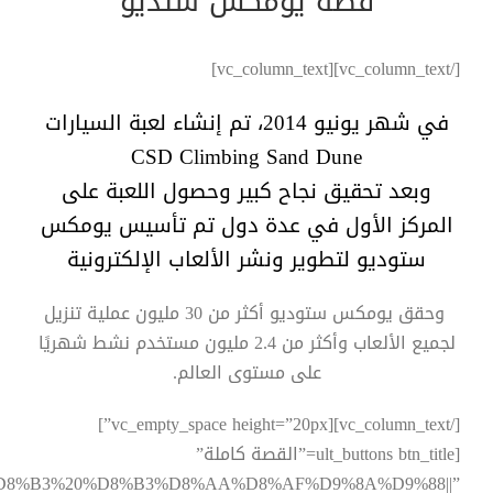
قصة
يومكس ستديو
[/vc_column_text][vc_column_text]
في شهر يونيو 2014، تم إنشاء لعبة السيارات
CSD Climbing Sand Dune
وبعد تحقيق نجاح كبير وحصول اللعبة على
المركز الأول في عدة دول تم تأسيس يومكس
ستوديو لتطوير ونشر الألعاب الإلكترونية
وحقق يومكس ستوديو أكثر من 30 مليون عملية تنزيل
لجميع الألعاب وأكثر من 2.4 مليون مستخدم نشط شهريًا
على مستوى العالم.
[/vc_column_text][vc_empty_space height=”20px”]
[ult_buttons btn_title=”القصة كاملة”
9%83%D8%B3%20%D8%B3%D8%AA%D8%AF%D9%8A%D9%88||”