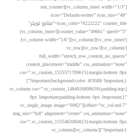
[vc_column_inner width=”1/3″][stat_counter
icon=”Defaults-twitter” icon_size=”48″
icon_color=”#222222″ counter_title=”متابع تويتر”
counter_value=”49661″ speed=”3″][/vc_column_inner]
[/vc_row_inner][/vc_column][vc_column width=”1/6″]
[/vc_column][/vc_row][vc_row
full_width=”stretch_row_content_no_spaces”
content_placement=”middle” css_animation=”none”
css=”.vc_custom_1555571709615{margin-bottom: 0px
!important;background-color: #f3f4f6 !important;}”]
[vc_column css=”.vc_custom_1484926808659{padding-top:
0px !important;padding-bottom: 0px !important;}”
offset=”vc_col-md-7″][vc_single_image image=”6982″
img_size=”full” alignment=”center” css_animation=”none”
css=”.vc_custom_1555482084823{margin-bottom: 0px
!important;}”][/vc_column][vc_column