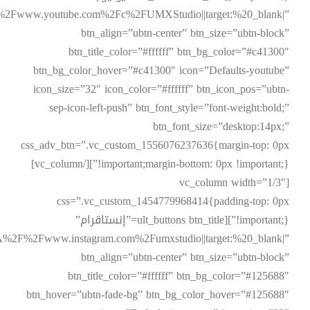
F%2Fwww.youtube.com%2Fc%2FUMXStudio||target:%20_blank|”
btn_align=”ubtn-center” btn_size=”ubtn-block”
btn_title_color=”#ffffff” btn_bg_color=”#c41300″
btn_bg_color_hover=”#c41300″ icon=”Defaults-youtube”
icon_size=”32″ icon_color=”#ffffff” btn_icon_pos=”ubtn-
sep-icon-left-push” btn_font_style=”font-weight:bold;”
btn_font_size=”desktop:14px;”
css_adv_btn=”.vc_custom_1556076237636{margin-top: 0px
!important;margin-bottom: 0px !important;}”][/vc_column]
[vc_column width=”1/3″
css=”.vc_custom_1454779968414{padding-top: 0px
!important;}”][ult_buttons btn_title=”إنستاقرام”
3A%2F%2Fwww.instagram.com%2Fumxstudio||target:%20_blank|”
btn_align=”ubtn-center” btn_size=”ubtn-block”
btn_title_color=”#ffffff” btn_bg_color=”#125688″
btn_hover=”ubtn-fade-bg” btn_bg_color_hover=”#125688″