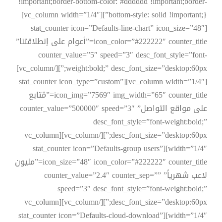
!important;border-bottom-color: #dddddd !important;border-
bottom-style: solid !important;}”][vc_column width=”1/4″]
[stat_counter icon=”Defaults-line-chart” icon_size=”48″
icon_color=”#222222″ counter_title=”أعوام على إنطلاقتنا”
counter_value=”5″ speed=”3″ desc_font_style=”font-
weight:bold;” desc_font_size=”desktop:60px;”][/vc_column]
[vc_column width=”1/4″][stat_counter icon_type=”custom”
icon_img=”7569″ img_width=”65″ counter_title=”مُتابع
على مواقع التواصل” counter_value=”500000″ speed=”3″
desc_font_style=”font-weight:bold;”
desc_font_size=”desktop:60px;”][/vc_column][vc_column
width=”1/4″][stat_counter icon=”Defaults-group users”
icon_size=”48″ icon_color=”#222222″ counter_title=”مليون
لاعب شهرياً” counter_value=”2.4″ counter_sep=””
speed=”3″ desc_font_style=”font-weight:bold;”
desc_font_size=”desktop:60px;”][/vc_column][vc_column
width=”1/4″][stat_counter icon=”Defaults-cloud-download”