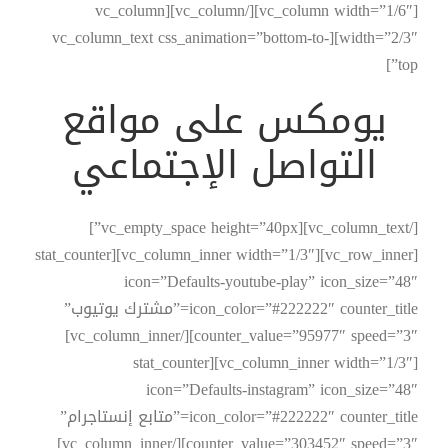
[vc_column width=”1/6″][/vc_column][vc_column
width=”2/3″][vc_column_text css_animation=”bottom-to-
top”]
يومكس على
مواقع
التواصل
الإجتماعي
[/vc_column_text][vc_empty_space height=”40px”]
[vc_row_inner][vc_column_inner width=”1/3″][stat_counter
icon=”Defaults-youtube-play” icon_size=”48″
icon_color=”#222222″ counter_title=”مشترك يوتيوب”
counter_value=”95977″ speed=”3″][/vc_column_inner]
[vc_column_inner width=”1/3″][stat_counter
icon=”Defaults-instagram” icon_size=”48″
icon_color=”#222222″ counter_title=”متابع إنستاجرام”
counter_value=”303452″ speed=”3″][/vc_column_inner]