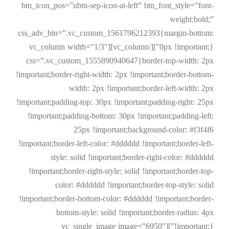
btn_icon_pos=”ubtn-sep-icon-at-left” btn_font_style=”font-
weight:bold;”
css_adv_btn=”.vc_custom_1561796212393{margin-bottom:
0px !important;}”][/vc_column][vc_column width=”1/3″
css=”.vc_custom_1555890940647{border-top-width: 2px
!important;border-right-width: 2px !important;border-bottom-
width: 2px !important;border-left-width: 2px
!important;padding-top: 30px !important;padding-right: 25px
!important;padding-bottom: 30px !important;padding-left:
25px !important;background-color: #f3f4f6
!important;border-left-color: #dddddd !important;border-left-
style: solid !important;border-right-color: #dddddd
!important;border-right-style: solid !important;border-top-
color: #dddddd !important;border-top-style: solid
!important;border-bottom-color: #dddddd !important;border-
bottom-style: solid !important;border-radius: 4px
!important;}”][vc_single_image image=”6950″