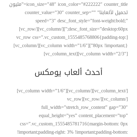
icon_size=”48″ icon_color=”#222222″ counter_title=”مليون
تحميل لألعابنا” counter_value=”30″ counter_sep=””
speed=”3″ desc_font_style=”font-weight:bold;”
desc_font_size=”desktop:60px;”][/vc_column][/vc_row]
[vc_row css=”.vc_custom_1555485768806{padding-top:
80px !important;}”][vc_column width=”1/6″][/vc_column]
[vc_column width=”2/3″][vc_column_text]
أحدث
ألعاب
يومكس
[/vc_column_text][/vc_column][vc_column width=”1/6″]
[/vc_column][/vc_row][vc_row
full_width=”stretch_row_content” gap=”30″
equal_height=”yes” content_placement=”top”
css=”.vc_custom_1555485781716{margin-bottom: 0px
!important;padding-right: 3% !important;padding-bottom: