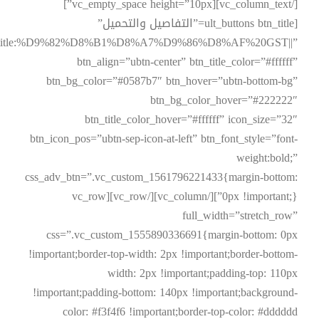
[/vc_column_text][vc_empty_space height=”10px”]
[ult_buttons btn_title=”التفاصيل والتحميل”
t%2F|title:%D9%82%D8%B1%D8%A7%D9%86%D8%AF%20GST||”
btn_align=”ubtn-center” btn_title_color=”#ffffff”
btn_bg_color=”#0587b7″ btn_hover=”ubtn-bottom-bg”
btn_bg_color_hover=”#222222″
btn_title_color_hover=”#ffffff” icon_size=”32″
btn_icon_pos=”ubtn-sep-icon-at-left” btn_font_style=”font-
weight:bold;”
css_adv_btn=”.vc_custom_1561796221433{margin-bottom:
0px !important;}”][/vc_column][/vc_row][vc_row
full_width=”stretch_row”
css=”.vc_custom_1555890336691{margin-bottom: 0px
!important;border-top-width: 2px !important;border-bottom-
width: 2px !important;padding-top: 110px
!important;padding-bottom: 140px !important;background-
color: #f3f4f6 !important;border-top-color: #dddddd