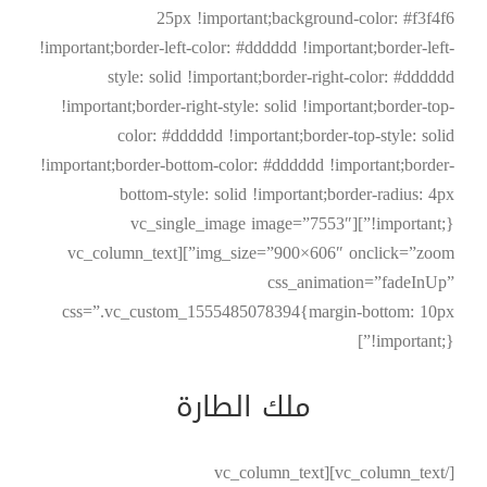
25px !important;background-color: #f3f4f6
!important;border-left-color: #dddddd !important;border-left-
style: solid !important;border-right-color: #dddddd
!important;border-right-style: solid !important;border-top-
color: #dddddd !important;border-top-style: solid
!important;border-bottom-color: #dddddd !important;border-
bottom-style: solid !important;border-radius: 4px
!important;}”][vc_single_image image=”7553″
img_size=”900×606″ onclick=”zoom”][vc_column_text
css_animation=”fadeInUp”
css=”.vc_custom_1555485078394{margin-bottom: 10px
!important;}”]
ملك الطارة
[/vc_column_text][vc_column_text