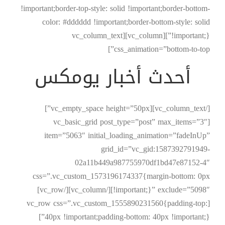
!important;border-top-style: solid !important;border-bottom-
color: #dddddd !important;border-bottom-style: solid
!important;}”][vc_column][vc_column_text
css_animation=”bottom-to-top”]
أحدث
أخبار
يومكس
[/vc_column_text][vc_empty_space height=”50px”]
[vc_basic_grid post_type=”post” max_items=”3″
item=”5063″ initial_loading_animation=”fadeInUp”
grid_id=”vc_gid:1587392791949-
02a11b449a987755970df1bd47e87152-4″
css=”.vc_custom_1573196174337{margin-bottom: 0px
!important;}” exclude=”5098″][/vc_column][/vc_row]
[vc_row css=”.vc_custom_1555890231560{padding-top:
40px !important;padding-bottom: 40px !important;}”]