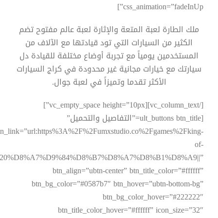
css_animation=”fadeInUp”]
ملك الطارة لعبة المتعة والإثارة لعبة عالم مفتوح تضم
الكثير من السيارات التي تود قيادتها مع الآلاف من
المستخدمين يومياً مع تجربة أوضاع مختلفة للقيادة دل
سيارتك مع خيارات مجانية غير محدودة في كراج السيارات
الأكثر تقدما وتميزاً في لعبة جوال.
[/vc_column_text][vc_empty_space height=”10px”]
[ult_buttons btn_title=”التفاصيل والتحميل”
tn_link=”url:https%3A%2F%2Fumxstudio.co%2Fgames%2Fking-
of-
%83%20%D8%A7%D9%84%D8%B7%D8%A7%D8%B1%D8%A9||”
btn_align=”ubtn-center” btn_title_color=”#ffffff”
btn_bg_color=”#0587b7″ btn_hover=”ubtn-bottom-bg”
btn_bg_color_hover=”#222222″
btn_title_color_hover=”#ffffff” icon_size=”32″