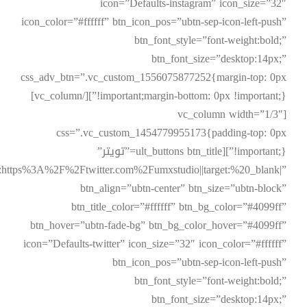
icon=”Defaults-instagram” icon_size=”32″
icon_color=”#ffffff” btn_icon_pos=”ubtn-sep-icon-left-push”
btn_font_style=”font-weight:bold;”
btn_font_size=”desktop:14px;”
css_adv_btn=”.vc_custom_1556075877252{margin-top: 0px
!important;margin-bottom: 0px !important;}”][/vc_column]
[vc_column width=”1/3″
css=”.vc_custom_1454779955173{padding-top: 0px
!important;}”][ult_buttons btn_title=”تويتر”
l:https%3A%2F%2Ftwitter.com%2Fumxstudio||target:%20_blank|”
btn_align=”ubtn-center” btn_size=”ubtn-block”
btn_title_color=”#ffffff” btn_bg_color=”#4099ff”
btn_hover=”ubtn-fade-bg” btn_bg_color_hover=”#4099ff”
icon=”Defaults-twitter” icon_size=”32″ icon_color=”#ffffff”
btn_icon_pos=”ubtn-sep-icon-left-push”
btn_font_style=”font-weight:bold;”
btn_font_size=”desktop:14px;”