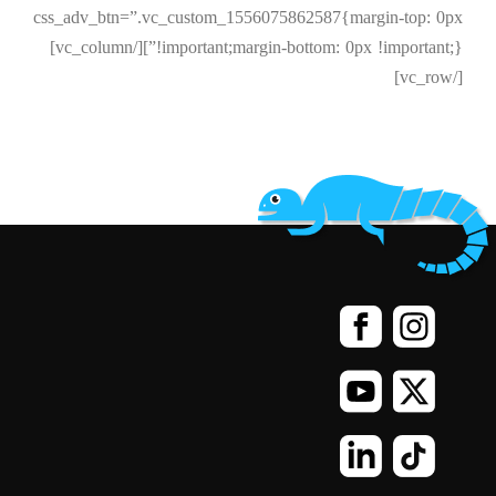
css_adv_btn=”.vc_custom_1556075862587{margin-top: 0px
!important;margin-bottom: 0px !important;}”][/vc_column]
[/vc_row]