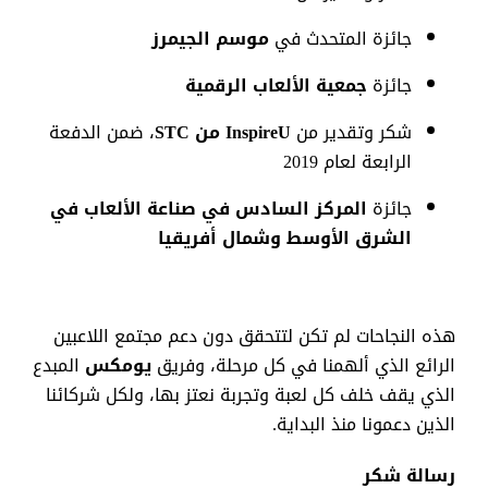
جائزة
المتحدث
في
موسم
الجيمرز
جائزة
جمعية
الألعاب
الرقمية
شكر
وتقدير
من
InspireU
من
STC
،
ضمن
الدفعة
الرابعة
لعام
2019
جائزة
المركز
السادس
في
صناعة
الألعاب
في
الشرق
الأوسط
وشمال
أفريقيا
هذه
النجاحات
لم
تكن
لتتحقق
دون
دعم
مجتمع
اللاعبين
الرائع
الذي
ألهمنا
في
كل
مرحلة
،
وفريق
يومكس
المبدع
الذي
يقف
خلف
كل
لعبة
وتجربة
نعتز
بها
،
ولكل
شركائنا
الذين
دعمونا
منذ
البداية
.
رسالة
شكر