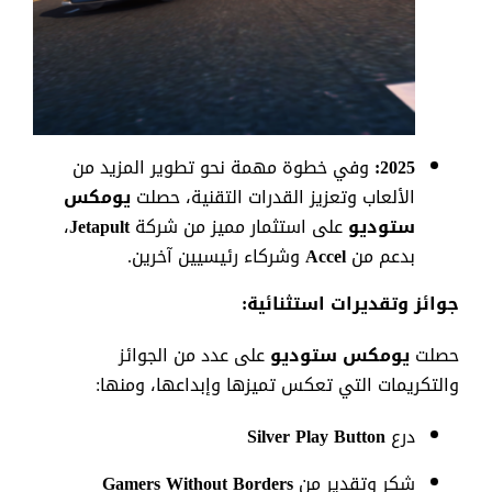
2025:
وفي
خطوة
مهمة
نحو
تطوير
المزيد
من
الألعاب
وتعزيز
القدرات
التقنية
،
حصلت
يومكس
ستوديو
على
استثمار
مميز
من
شركة
Jetapult
،
بدعم
من
Accel
وشركاء
رئيسيين
آخرين
.
جوائز
وتقديرات
استثنائية
:
حصلت
يومكس
ستوديو
على
عدد
من
الجوائز
والتكريمات
التي
تعكس
تميزها
وإبداعها
،
ومنها
:
درع
Silver Play Button
شكر
وتقدير
من
Gamers Without Borders