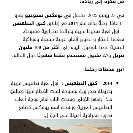
من
فكرة
إلى
ريادة
:
في
23
يونيو
2025،
نحتفل
في
يومكس
ستوديو
بمرور
11
عامًا،
رحلةٌ
بدأت
عام
2014
مع
إطلاق
كنق
التطعيس
—
أول
لعبة
تفحيط
عربية
بخرائط
صحراوية
مفتوحة
.
شغفنا
بابتكار
و تطوير ألعاب
عربية
ممتعة
ومواكبة
للتقنية
قادنا
للوصول
اليوم
إلى
أكثر
من
100
مليون
تنزيل
و
2.7
مليون
مستخدم
نشط
شهريًا
حول
العالم
.
أبرز محطات رحلتنا
2014 –
كنق التطعيس
:
أول لعبة تطعيس عربية
بخريطة صحراوية مفتوحة لفتت الأنظار عربيًا وعالميًا
منذ أيامها الأولى
وفتحت الباب أمام موجة ألعاب
التطعيس العربية ورسّخت اسم يومكس كصانع
تجارب صحراوية أصيلة على الجوّال
.