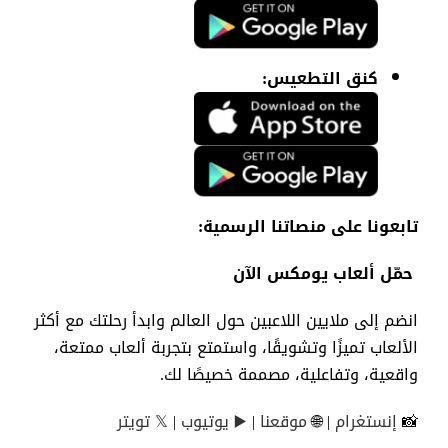
كنق
التطعيس
:
تابعونا
على
منصاتنا
الرسمية
:
حمّل
ألعاب
يومكس
الآن
انضم
إلى
ملايين
اللاعبين
حول
العالم
وابدأ
رحلتك
مع
أكثر
الألعاب
تميزًا
وتشويقًا
،
واستمتع
بتجربة
ألعاب
ممتعة
،
واقعية
،
وتفاعلية
،
مصممة
خصيصًا
لك
.
📸
إنستغرام
| 🌐
موقعنا
|
▶️
يوتيوب
|
𝕏
تويتر