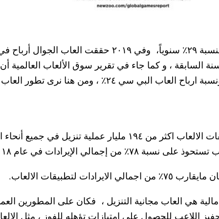
ة مليار دولار،
و بنسبة ٨٪ ، والكونسول ٤٪ عن السنة السابقة ، و كما جاء في تقرير سوق الألع
في ٢٠١٨ حققت جميع التطبيقات بما فيها تطبيقات الالعاب اكثر من ٤
ات لتطبيقات الالعاب.
مالية هي العاب مجانية التنزيل ،
فكان على المطورين العم
فيز اللاعب للحصول على امتيازات تؤهله للفوز ، مثل الالعاب