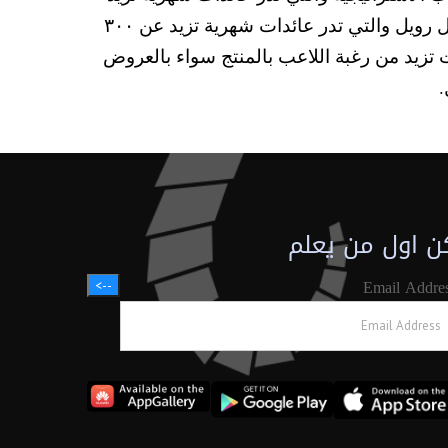
عن ١٠٠ مليون دولار ، أو مثل تحفيز اللاعب ليكون مميز عن غيره بزي أو شكل محدد وغيرة، مثل ألعاب الباتل رويل والتي تدر عائدات شهرية تزيد عن ٣٠٠
تزيد من رغبة اللاعب بالمنتج سواء بالعروض
ن اول من يعلم
Email Addre