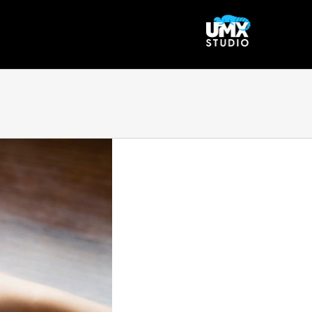
Ski
t
conten
View
Larger
Image