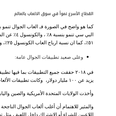
القطاع الأسرع نمواً في سوق الالعاب بالعالم
كما هو واضح في الصورة فـ العاب الجوال تنمو بنسبة ٢٩٪ سنوياً، وفي ٢٠١٩ حققت العاب الجوال أرباح في شرق اسيا ما يزيد عن ثلاث
البي سي تنم
٥١٪، كما ان نسبة ارباح العاب الكونسول ٢٥٪، ونسبة ارباح العاب البي سي ٢٤٪ ، ومن هنا نرى تطور العاب الجوال وأهمية سوق ألعاب الجوالات .
وعلى صعيد تطبيقات الجوال عامة:
يزيد عن ١٠٠ مليار دولار، وكانت تطبيقات الألعاب تستحوذ على نسبة ٧٨٪ من إجمالي الإيرادات في عام ٢٠١٨ ،
وأخذت الولايات المتحدة الأمريكية والصين واليابان مايقارب ٧٥٪ من اجمالي الايراد
والمثير للاهتمام أن أغلب ألعاب الجوال الناجحة 
اللاعبين للشراء أو الاشتراك داخل اللعبة ،
مثل تح