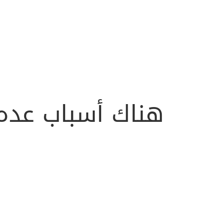
هناك أسباب عده 
النمو الاقتصادي
:
صناعة الألعاب على الهواتف
التسويق والإعلانات
:
الشركات تستخدم الألعاب 