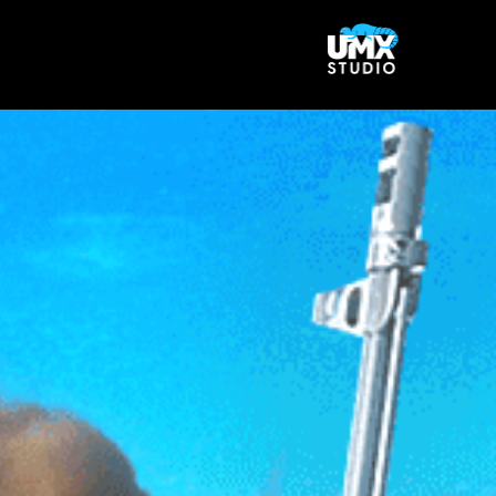
Ski
t
conten